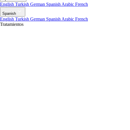
English
Turkish
German
Spanish
Arabic
French
Spanish
English
Turkish
German
Spanish
Arabic
French
Tratamientos