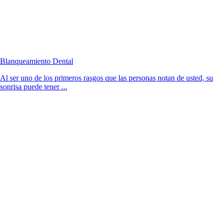
Blanqueamiento Dental
Al ser uno de los primeros rasgos que las personas notan de usted, su
sonrisa puede tener ...