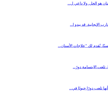
ان هو الحل. ولا داعي ل...
 الإيجابية. قد يبدو ا...
، نُقدم لك "علاجات الأسنان...
تلعب الابتسامة دورً...
 تلعب دورًا حيويًا في...