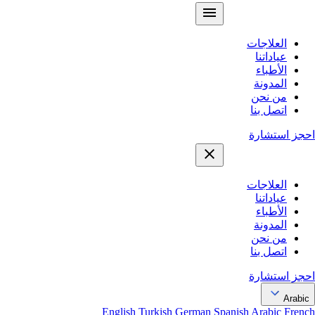
العلاجات
عياداتنا
الأطباء
المدونة
من نحن
اتصل بنا
احجز استشارة
العلاجات
عياداتنا
الأطباء
المدونة
من نحن
اتصل بنا
احجز استشارة
Arabic
English
Turkish
German
Spanish
Arabic
French