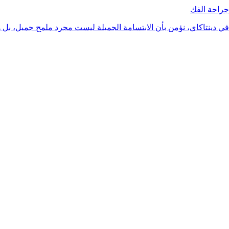
جراحة الفك
في دينتاكاي، نؤمن بأن الابتسامة الجميلة ليست مجرد ملمح جميل، بل ه