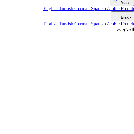
Arabic
English
Turkish
German
Spanish
Arabic
French
Arabic
English
Turkish
German
Spanish
Arabic
French
العلاجات