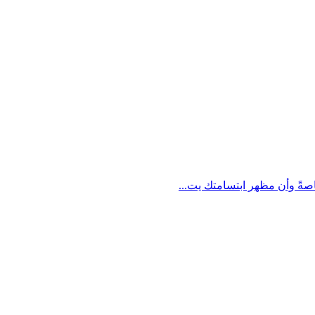
اصةً وأن مظهر ابتسامتك يت...