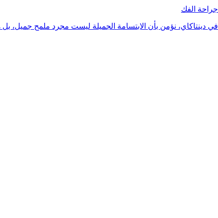
جراحة الفك
في دينتاكاي، نؤمن بأن الابتسامة الجميلة ليست مجرد ملمح جميل، بل ه