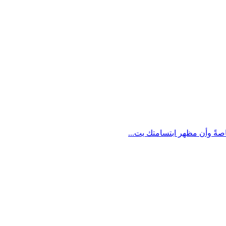
اصةً وأن مظهر ابتسامتك يت...