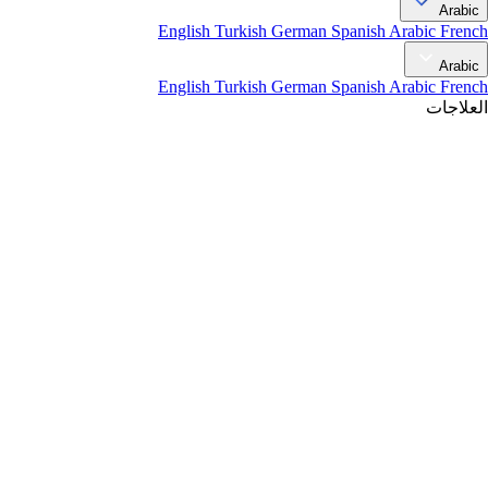
Arabic
English
Turkish
German
Spanish
Arabic
French
Arabic
English
Turkish
German
Spanish
Arabic
French
العلاجات