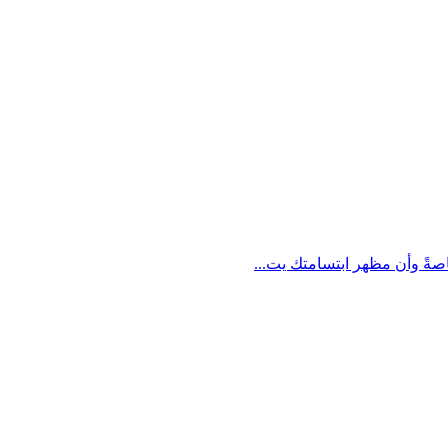
اصةً وأن مظهر ابتسامتك يت...