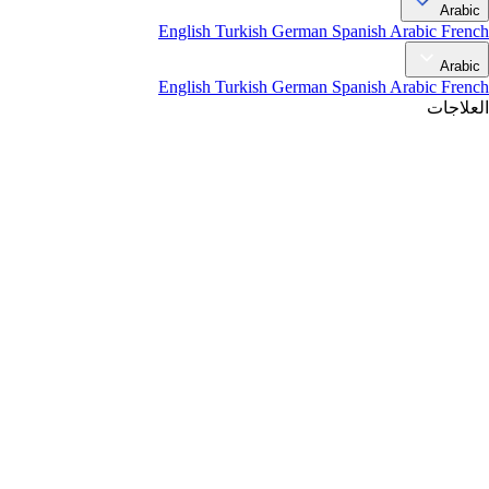
Arabic
English
Turkish
German
Spanish
Arabic
French
Arabic
English
Turkish
German
Spanish
Arabic
French
العلاجات