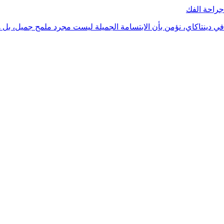
جراحة الفك
في دينتاكاي، نؤمن بأن الابتسامة الجميلة ليست مجرد ملمح جميل، بل ه