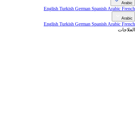
Arabic
English
Turkish
German
Spanish
Arabic
French
Arabic
English
Turkish
German
Spanish
Arabic
French
العلاجات