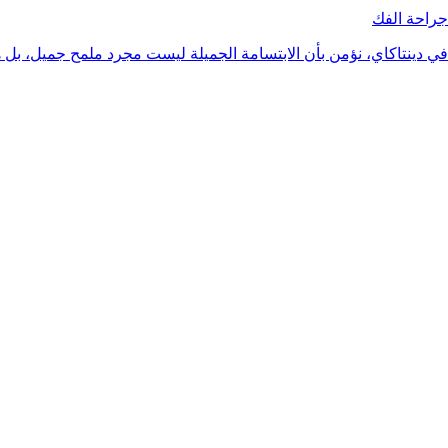
جراحة الفك
في دينتاكاي، نؤمن بأن الابتسامة الجميلة ليست مجرد ملمح جميل، بل ه