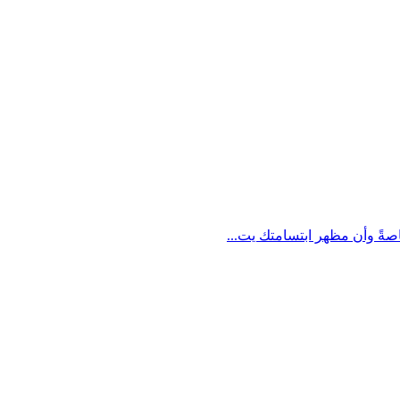
اصةً وأن مظهر ابتسامتك يت...