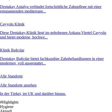
Dentakay Antalya verbindet fortschrittliche Zahnpflege mit einer
entspannenden mediterrane...
Çayyolu Klinik
Diese Dentakay-Klinik liegt im gehobenen Ankara-Viertel Çayyolu
und bietet moderne, hochwe...
Klinik Bağcılar
Dentakay Bağcılar bietet fachkundige Zahnbehandlungen in einer
modernen, voll ausgestattet...
Alle Standorte
Alle Standorte ansehen
In der Türkei, im UK und darüber hinaus.
#Highlights
Hygiene
Aktuell