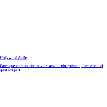
Hollywood Smile
Parce que votre sourire est votre atout le plus puissant, il est essentiel
qu’il soit parf...