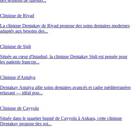
des sessions de questio...
Clinique de Riyad
La clinique Dentakay de Riyad propose des soins dentaires modernes
adaptés aux besoins des...
Clinique de Şişli
Située au cœur d'Istanbul, la clinique Dentakay Şişli est pensée pour
les patients francop...
Clinique d'Antalya
Dentakay Antalya allie soins dentaires avancés et cadre méditerranéen
relaxant — idéal pou...
Clinique de Çayyolu
Située dans le quartier huppé de Çayyolu à Ankara, cette clinique
Dentakay propose des soi...