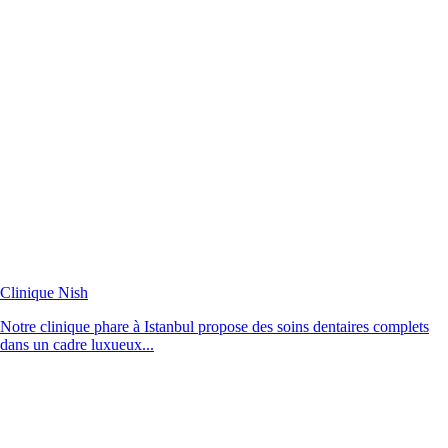
Clinique Nish
Notre clinique phare à Istanbul propose des soins dentaires complets
dans un cadre luxueux...