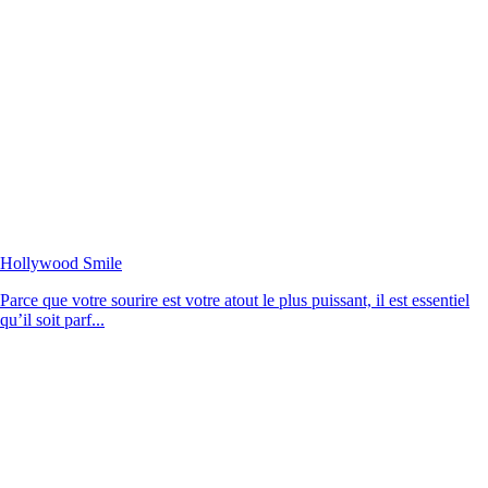
Hollywood Smile
Parce que votre sourire est votre atout le plus puissant, il est essentiel
qu’il soit parf...