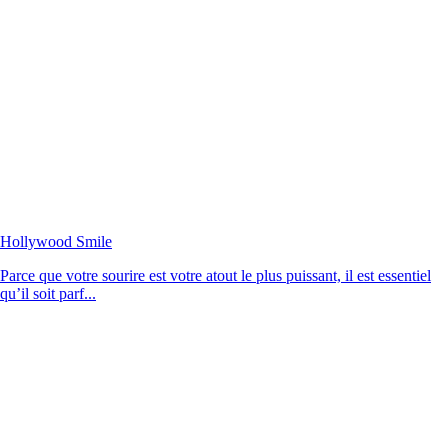
Hollywood Smile
Parce que votre sourire est votre atout le plus puissant, il est essentiel
qu’il soit parf...