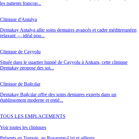
les patients francop...
Clinique d'Antalya
Dentakay Antalya allie soins dentaires avancés et cadre méditerranéen
relaxant — idéal pou...
Clinique de Çayyolu
Située dans le quartier huppé de Çayyolu à Ankara, cette clinique
Dentakay propose des soi...
Clinique de Bağcılar
Dentakay Bağcılar offre des soins dentaires experts dans un
établissement moderne et entiè...
TOUS LES EMPLACEMENTS
Voir toutes les cliniques
Présents en Turquie, au Royaume-Uni et ailleurs.