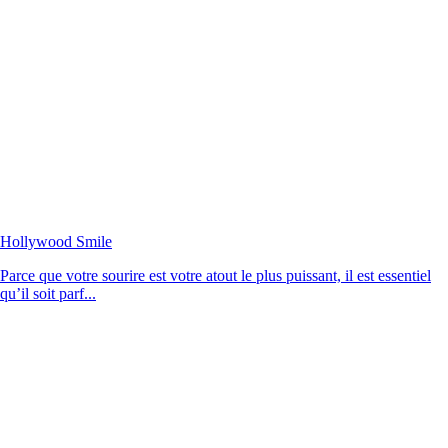
Hollywood Smile
Parce que votre sourire est votre atout le plus puissant, il est essentiel
qu’il soit parf...