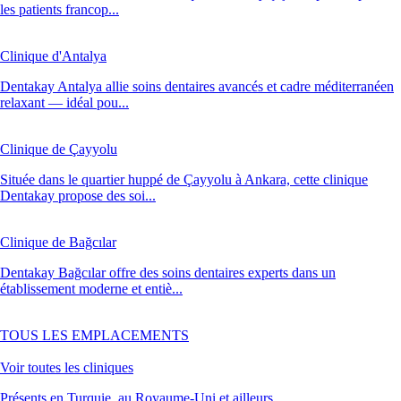
les patients francop...
Clinique d'Antalya
Dentakay Antalya allie soins dentaires avancés et cadre méditerranéen
relaxant — idéal pou...
Clinique de Çayyolu
Située dans le quartier huppé de Çayyolu à Ankara, cette clinique
Dentakay propose des soi...
Clinique de Bağcılar
Dentakay Bağcılar offre des soins dentaires experts dans un
établissement moderne et entiè...
TOUS LES EMPLACEMENTS
Voir toutes les cliniques
Présents en Turquie, au Royaume-Uni et ailleurs.