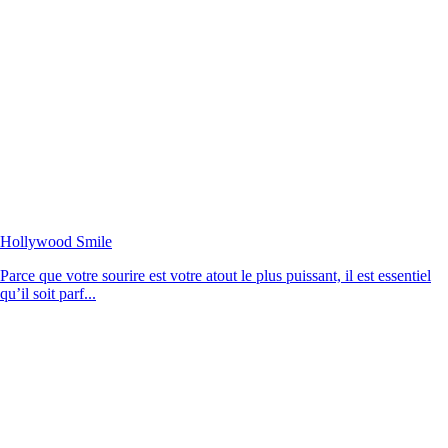
Hollywood Smile
Parce que votre sourire est votre atout le plus puissant, il est essentiel
qu’il soit parf...