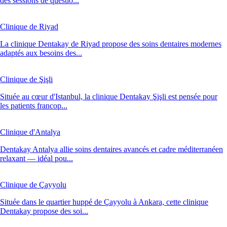
des sessions de questio...
Clinique de Riyad
La clinique Dentakay de Riyad propose des soins dentaires modernes
adaptés aux besoins des...
Clinique de Şişli
Située au cœur d'Istanbul, la clinique Dentakay Şişli est pensée pour
les patients francop...
Clinique d'Antalya
Dentakay Antalya allie soins dentaires avancés et cadre méditerranéen
relaxant — idéal pou...
Clinique de Çayyolu
Située dans le quartier huppé de Çayyolu à Ankara, cette clinique
Dentakay propose des soi...