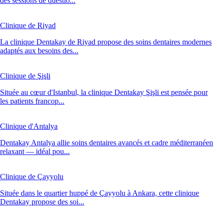
des sessions de questio...
Clinique de Riyad
La clinique Dentakay de Riyad propose des soins dentaires modernes
adaptés aux besoins des...
Clinique de Şişli
Située au cœur d'Istanbul, la clinique Dentakay Şişli est pensée pour
les patients francop...
Clinique d'Antalya
Dentakay Antalya allie soins dentaires avancés et cadre méditerranéen
relaxant — idéal pou...
Clinique de Çayyolu
Située dans le quartier huppé de Çayyolu à Ankara, cette clinique
Dentakay propose des soi...