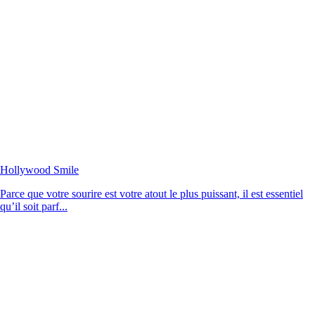
Hollywood Smile
Parce que votre sourire est votre atout le plus puissant, il est essentiel
qu’il soit parf...