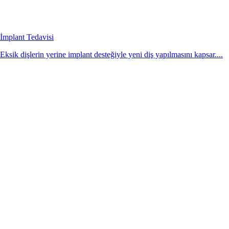
İmplant Tedavisi
Eksik dişlerin yerine implant desteğiyle yeni diş yapılmasını kapsar....