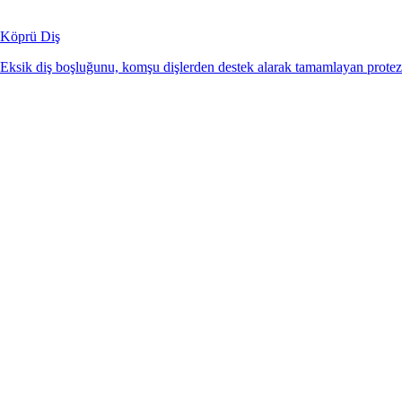
Köprü Diş
Eksik diş boşluğunu, komşu dişlerden destek alarak tamamlayan protez 