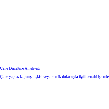
Çene Düzeltme Ameliyatı
Çene yapısı, kapanış ilişkisi veya kemik dokusuyla ilgili cerrahi işlemler