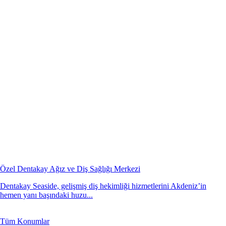
Özel Dentakay Ağız ve Diş Sağlığı Merkezi
Dentakay Seaside, gelişmiş diş hekimliği hizmetlerini Akdeniz’in
hemen yanı başındaki huzu...
Tüm Konumlar