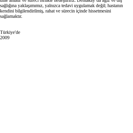
dille anlatır ve süreci birlikte netleştiririz. Dentakay’da ağız ve diş
sağlığına yaklaşımımız, yalnızca tedavi uygulamak değil; hastanın
kendini bilgilendirilmiş, rahat ve sürecin içinde hissetmesini
sağlamaktır.
Türkiye'de
2009