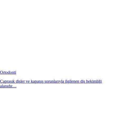
Ortodonti
Çapraşık dişler ve kapanış sorunlarıyla ilgilenen diş hekimliği
alanıdır....