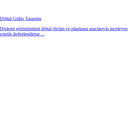
Dijital Gülüş Tasarımı
Dişlerin görünümünü dijital ölçüm ve planlama araçlarıyla inceleyen
estetik değerlendirme ...