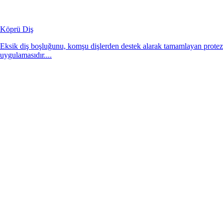
Köprü Diş
Eksik diş boşluğunu, komşu dişlerden destek alarak tamamlayan protez
uygulamasıdır....