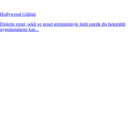
Hollywood Gülüşü
Dişlerin rengi, şekli ve genel görünümüyle ilgili estetik diş hekimliği
uygulamalarını kap...