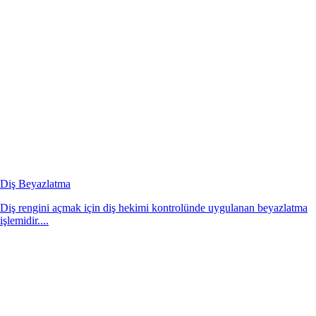
Diş Beyazlatma
Diş rengini açmak için diş hekimi kontrolünde uygulanan beyazlatma
işlemidir....