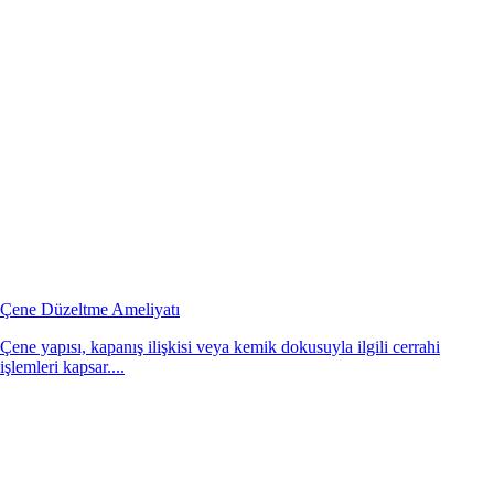
Çene Düzeltme Ameliyatı
Çene yapısı, kapanış ilişkisi veya kemik dokusuyla ilgili cerrahi
işlemleri kapsar....