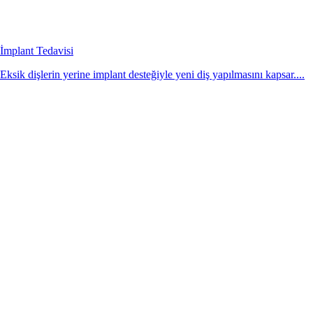
İmplant Tedavisi
Eksik dişlerin yerine implant desteğiyle yeni diş yapılmasını kapsar....