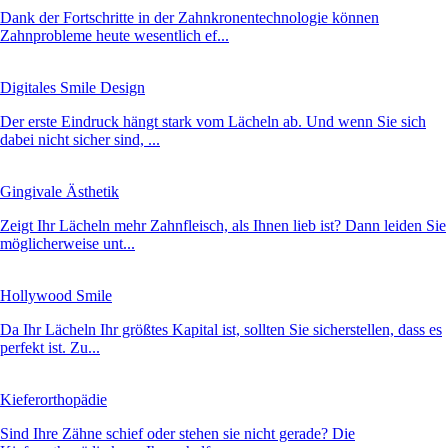
Dank der Fortschritte in der Zahnkronentechnologie können
Zahnprobleme heute wesentlich ef...
Digitales Smile Design
Der erste Eindruck hängt stark vom Lächeln ab. Und wenn Sie sich
dabei nicht sicher sind, ...
Gingivale Ästhetik
Zeigt Ihr Lächeln mehr Zahnfleisch, als Ihnen lieb ist? Dann leiden Sie
möglicherweise unt...
Hollywood Smile
Da Ihr Lächeln Ihr größtes Kapital ist, sollten Sie sicherstellen, dass es
perfekt ist. Zu...
Kieferorthopädie
Sind Ihre Zähne schief oder stehen sie nicht gerade? Die