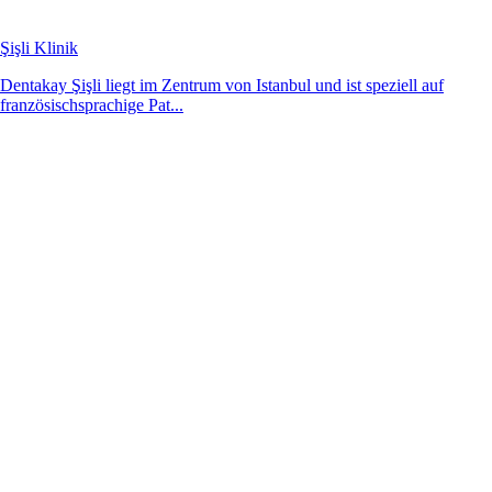
Şişli Klinik
Dentakay Şişli liegt im Zentrum von Istanbul und ist speziell auf
französischsprachige Pat...