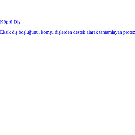
Köprü Diş
Eksik diş boşluğunu, komşu dişlerden destek alarak tamamlayan protez 