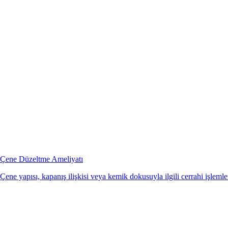
Çene Düzeltme Ameliyatı
Çene yapısı, kapanış ilişkisi veya kemik dokusuyla ilgili cerrahi işlemler