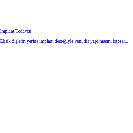
İmplant Tedavisi
Eksik dişlerin yerine implant desteğiyle yeni diş yapılmasını kapsar....