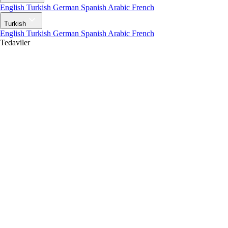
English
Turkish
German
Spanish
Arabic
French
Turkish
English
Turkish
German
Spanish
Arabic
French
Tedaviler