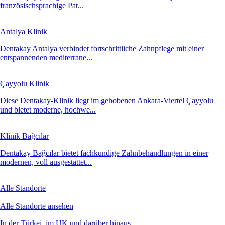
französischsprachige Pat...
Antalya Klinik
Dentakay Antalya verbindet fortschrittliche Zahnpflege mit einer
entspannenden mediterrane...
Çayyolu Klinik
Diese Dentakay-Klinik liegt im gehobenen Ankara-Viertel Çayyolu
und bietet moderne, hochwe...
Klinik Bağcılar
Dentakay Bağcılar bietet fachkundige Zahnbehandlungen in einer
modernen, voll ausgestattet...
Alle Standorte
Alle Standorte ansehen
In der Türkei, im UK und darüber hinaus.