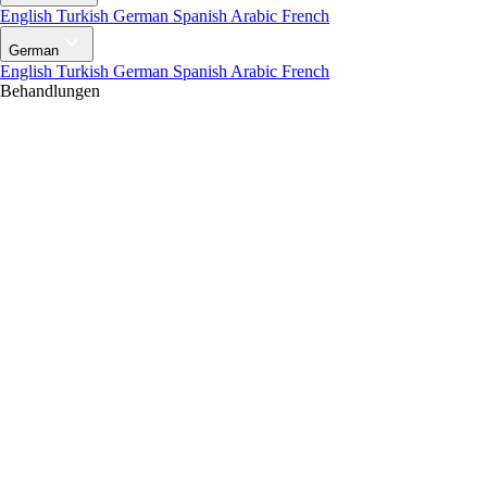
English
Turkish
German
Spanish
Arabic
French
German
English
Turkish
German
Spanish
Arabic
French
Behandlungen