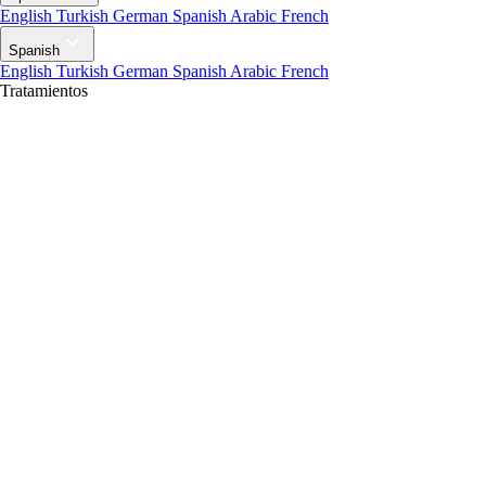
English
Turkish
German
Spanish
Arabic
French
Spanish
English
Turkish
German
Spanish
Arabic
French
Tratamientos