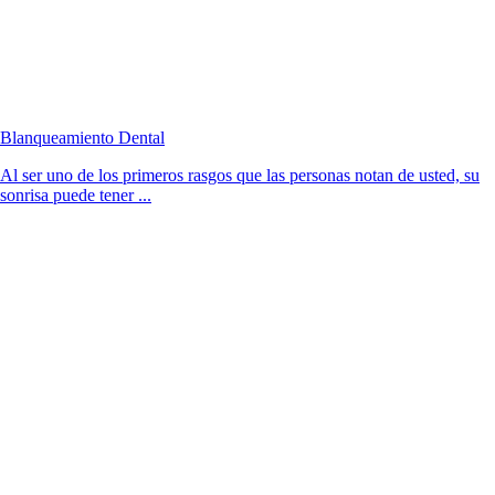
Blanqueamiento Dental
Al ser uno de los primeros rasgos que las personas notan de usted, su
sonrisa puede tener ...