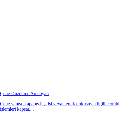
Çene Düzeltme Ameliyatı
Çene yapısı, kapanış ilişkisi veya kemik dokusuyla ilgili cerrahi
işlemleri kapsar....