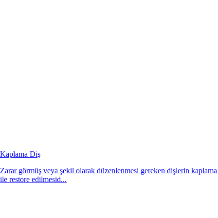
Kaplama Diş
Zarar görmüş veya şekil olarak düzenlenmesi gereken dişlerin kaplama
ile restore edilmesid...