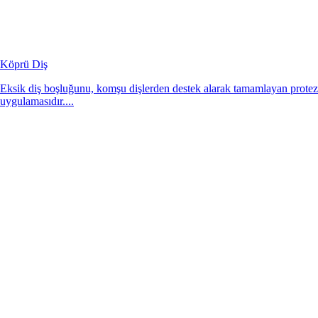
Köprü Diş
Eksik diş boşluğunu, komşu dişlerden destek alarak tamamlayan protez
uygulamasıdır....