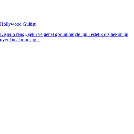
Hollywood Gülüşü
Dişlerin rengi, şekli ve genel görünümüyle ilgili estetik diş hekimliği
uygulamalarını kap...