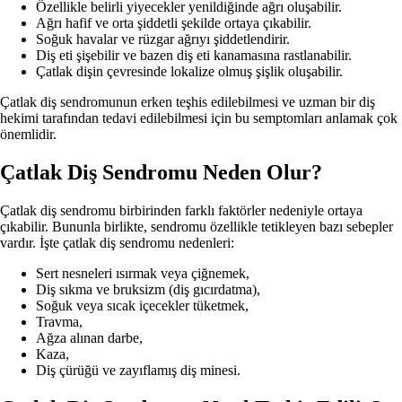
Özellikle belirli yiyecekler yenildiğinde ağrı oluşabilir.
Ağrı hafif ve orta şiddetli şekilde ortaya çıkabilir.
Soğuk havalar ve rüzgar ağrıyı şiddetlendirir.
Diş eti şişebilir ve bazen diş eti kanamasına rastlanabilir.
Çatlak dişin çevresinde lokalize olmuş şişlik oluşabilir.
Çatlak diş sendromunun erken teşhis edilebilmesi ve uzman bir diş
hekimi tarafından tedavi edilebilmesi için bu semptomları anlamak çok
önemlidir.
Çatlak Diş Sendromu Neden Olur?
Çatlak diş sendromu birbirinden farklı faktörler nedeniyle ortaya
çıkabilir. Bununla birlikte, sendromu özellikle tetikleyen bazı sebepler
vardır. İşte çatlak diş sendromu nedenleri:
Sert nesneleri ısırmak veya çiğnemek,
Diş sıkma ve bruksizm (diş gıcırdatma),
Soğuk veya sıcak içecekler tüketmek,
Travma,
Ağza alınan darbe,
Kaza,
Diş çürüğü ve zayıflamış diş minesi.