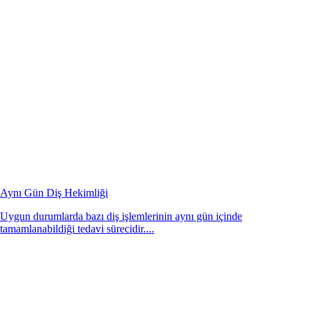
Aynı Gün Diş Hekimliği
Uygun durumlarda bazı diş işlemlerinin aynı gün içinde
tamamlanabildiği tedavi sürecidir....