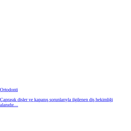
Ortodonti
Çapraşık dişler ve kapanış sorunlarıyla ilgilenen diş hekimliği
alanıdır....