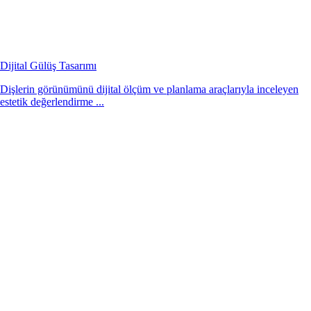
Dijital Gülüş Tasarımı
Dişlerin görünümünü dijital ölçüm ve planlama araçlarıyla inceleyen
estetik değerlendirme ...