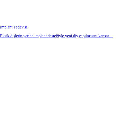
İmplant Tedavisi
Eksik dişlerin yerine implant desteğiyle yeni diş yapılmasını kapsar....