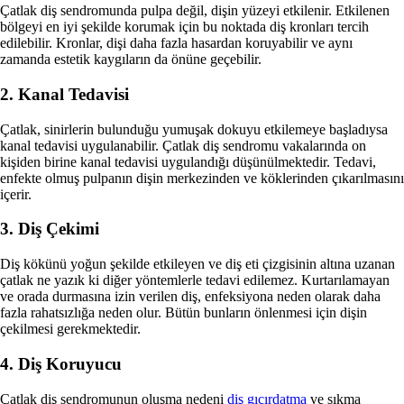
Çatlak diş sendromunda pulpa değil, dişin yüzeyi etkilenir. Etkilenen
bölgeyi en iyi şekilde korumak için bu noktada diş kronları tercih
edilebilir. Kronlar, dişi daha fazla hasardan koruyabilir ve aynı
zamanda estetik kaygıların da önüne geçebilir.
2. Kanal Tedavisi
Çatlak, sinirlerin bulunduğu yumuşak dokuyu etkilemeye başladıysa
kanal tedavisi uygulanabilir. Çatlak diş sendromu vakalarında on
kişiden birine kanal tedavisi uygulandığı düşünülmektedir. Tedavi,
enfekte olmuş pulpanın dişin merkezinden ve köklerinden çıkarılmasını
içerir.
3. Diş Çekimi
Diş kökünü yoğun şekilde etkileyen ve diş eti çizgisinin altına uzanan
çatlak ne yazık ki diğer yöntemlerle tedavi edilemez. Kurtarılamayan
ve orada durmasına izin verilen diş, enfeksiyona neden olarak daha
fazla rahatsızlığa neden olur. Bütün bunların önlenmesi için dişin
çekilmesi gerekmektedir.
4. Diş Koruyucu
Çatlak diş sendromunun oluşma nedeni
diş gıcırdatma
ve sıkma