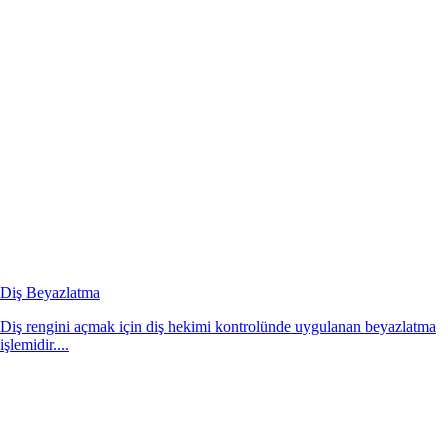
Diş Beyazlatma
Diş rengini açmak için diş hekimi kontrolünde uygulanan beyazlatma
işlemidir....