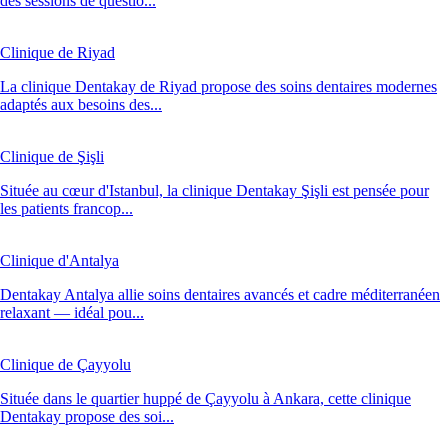
des sessions de questio...
Clinique de Riyad
La clinique Dentakay de Riyad propose des soins dentaires modernes
adaptés aux besoins des...
Clinique de Şişli
Située au cœur d'Istanbul, la clinique Dentakay Şişli est pensée pour
les patients francop...
Clinique d'Antalya
Dentakay Antalya allie soins dentaires avancés et cadre méditerranéen
relaxant — idéal pou...
Clinique de Çayyolu
Située dans le quartier huppé de Çayyolu à Ankara, cette clinique
Dentakay propose des soi...