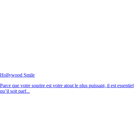
Hollywood Smile
Parce que votre sourire est votre atout le plus puissant, il est essentiel
qu’il soit parf...