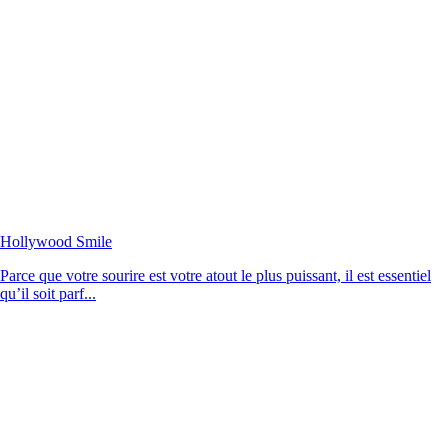
Hollywood Smile
Parce que votre sourire est votre atout le plus puissant, il est essentiel
qu’il soit parf...