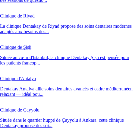
des sessions de questio...
Clinique de Riyad
La clinique Dentakay de Riyad propose des soins dentaires modernes
adaptés aux besoins des...
Clinique de Şişli
Située au cœur d'Istanbul, la clinique Dentakay Şişli est pensée pour
les patients francop...
Clinique d'Antalya
Dentakay Antalya allie soins dentaires avancés et cadre méditerranéen
relaxant — idéal pou...
Clinique de Çayyolu
Située dans le quartier huppé de Çayyolu à Ankara, cette clinique
Dentakay propose des soi...