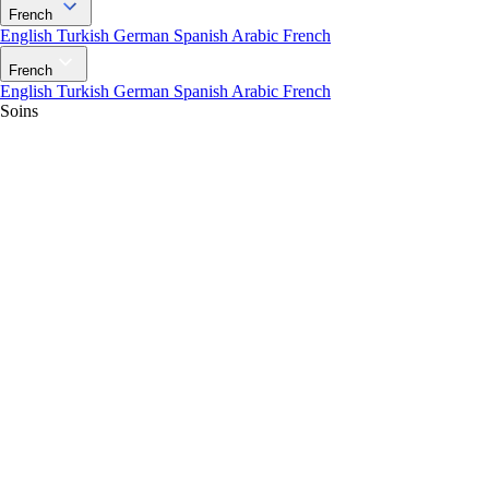
French
English
Turkish
German
Spanish
Arabic
French
French
English
Turkish
German
Spanish
Arabic
French
Soins