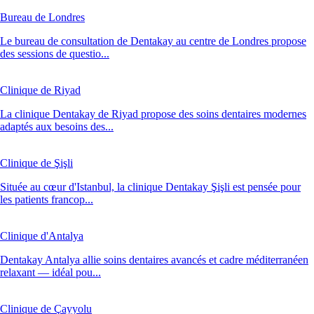
Bureau de Londres
Le bureau de consultation de Dentakay au centre de Londres propose
des sessions de questio...
Clinique de Riyad
La clinique Dentakay de Riyad propose des soins dentaires modernes
adaptés aux besoins des...
Clinique de Şişli
Située au cœur d'Istanbul, la clinique Dentakay Şişli est pensée pour
les patients francop...
Clinique d'Antalya
Dentakay Antalya allie soins dentaires avancés et cadre méditerranéen
relaxant — idéal pou...
Clinique de Çayyolu