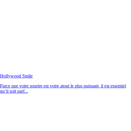
Hollywood Smile
Parce que votre sourire est votre atout le plus puissant, il est essentiel
qu’il soit parf...