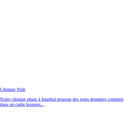
Clinique Nish
Notre clinique phare à Istanbul propose des soins dentaires complets
dans un cadre luxueux...