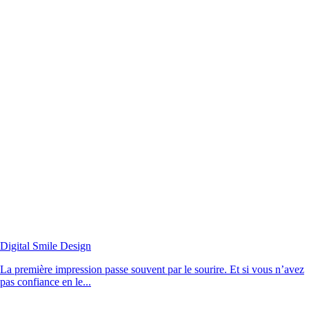
Digital Smile Design
La première impression passe souvent par le sourire. Et si vous n’avez
pas confiance en le...