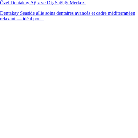
Özel Dentakay Ağız ve Diş Sağlığı Merkezi
Dentakay Seaside allie soins dentaires avancés et cadre méditerranéen
relaxant — idéal pou...