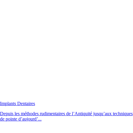
Implants Dentaires
Depuis les méthodes rudimentaires de l’Antiquité jusqu’aux techniques
de pointe d’aujourd’...