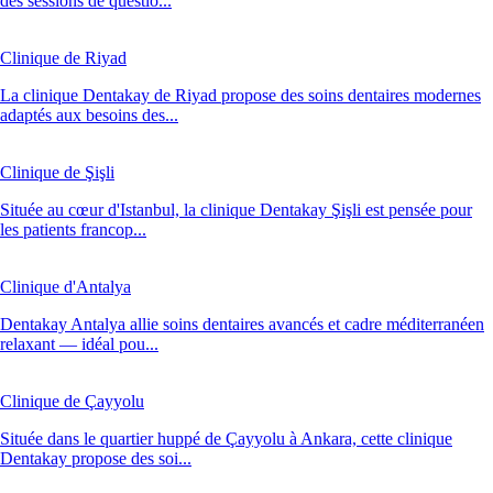
des sessions de questio...
Clinique de Riyad
La clinique Dentakay de Riyad propose des soins dentaires modernes
adaptés aux besoins des...
Clinique de Şişli
Située au cœur d'Istanbul, la clinique Dentakay Şişli est pensée pour
les patients francop...
Clinique d'Antalya
Dentakay Antalya allie soins dentaires avancés et cadre méditerranéen
relaxant — idéal pou...
Clinique de Çayyolu
Située dans le quartier huppé de Çayyolu à Ankara, cette clinique
Dentakay propose des soi...