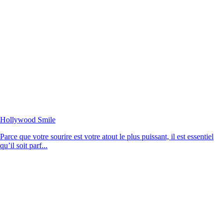
Hollywood Smile
Parce que votre sourire est votre atout le plus puissant, il est essentiel
qu’il soit parf...