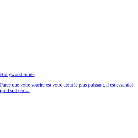
Hollywood Smile
Parce que votre sourire est votre atout le plus puissant, il est essentiel
qu’il soit parf...