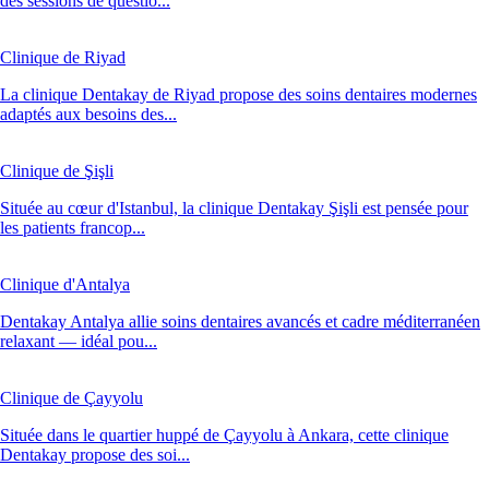
des sessions de questio...
Clinique de Riyad
La clinique Dentakay de Riyad propose des soins dentaires modernes
adaptés aux besoins des...
Clinique de Şişli
Située au cœur d'Istanbul, la clinique Dentakay Şişli est pensée pour
les patients francop...
Clinique d'Antalya
Dentakay Antalya allie soins dentaires avancés et cadre méditerranéen
relaxant — idéal pou...
Clinique de Çayyolu
Située dans le quartier huppé de Çayyolu à Ankara, cette clinique
Dentakay propose des soi...