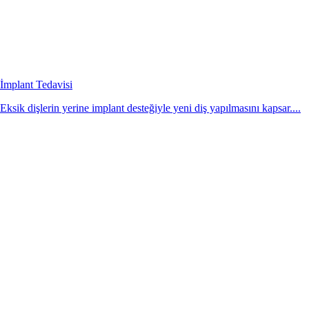
İmplant Tedavisi
Eksik dişlerin yerine implant desteğiyle yeni diş yapılmasını kapsar....