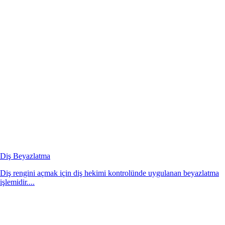
Diş Beyazlatma
Diş rengini açmak için diş hekimi kontrolünde uygulanan beyazlatma
işlemidir....