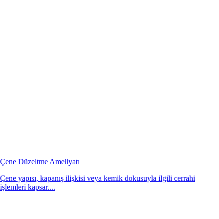
Çene Düzeltme Ameliyatı
Çene yapısı, kapanış ilişkisi veya kemik dokusuyla ilgili cerrahi
işlemleri kapsar....