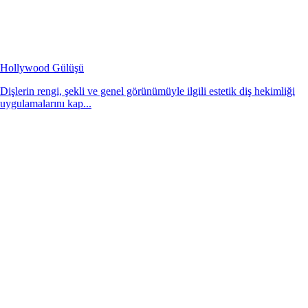
Hollywood Gülüşü
Dişlerin rengi, şekli ve genel görünümüyle ilgili estetik diş hekimliği
uygulamalarını kap...