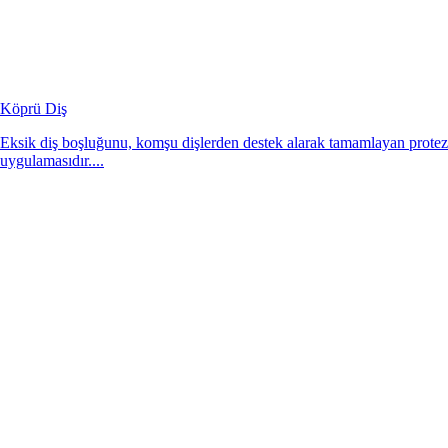
Köprü Diş
Eksik diş boşluğunu, komşu dişlerden destek alarak tamamlayan protez
uygulamasıdır....