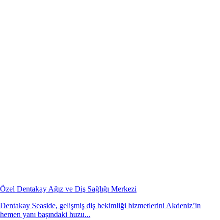
Özel Dentakay Ağız ve Diş Sağlığı Merkezi
Dentakay Seaside, gelişmiş diş hekimliği hizmetlerini Akdeniz’in
hemen yanı başındaki huzu...