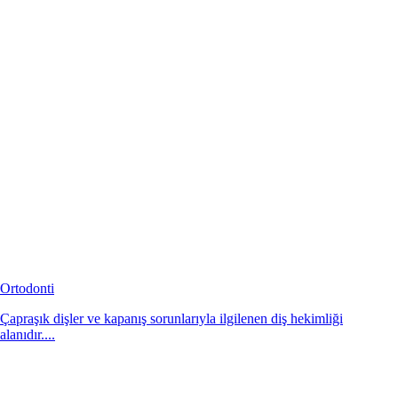
Ortodonti
Çapraşık dişler ve kapanış sorunlarıyla ilgilenen diş hekimliği
alanıdır....