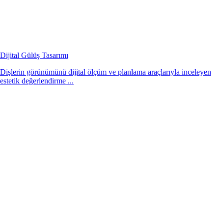
Dijital Gülüş Tasarımı
Dişlerin görünümünü dijital ölçüm ve planlama araçlarıyla inceleyen
estetik değerlendirme ...