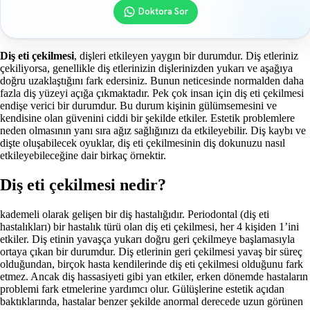
Doktora Sor
Diş eti çekilmesi
, dişleri etkileyen yaygın bir durumdur. Diş etleriniz
çekiliyorsa, genellikle diş etlerinizin dişlerinizden yukarı ve aşağıya
doğru uzaklaştığını fark edersiniz. Bunun neticesinde normalden daha
fazla diş yüzeyi açığa çıkmaktadır. Pek çok insan için diş eti çekilmesi
endişe verici bir durumdur. Bu durum kişinin gülümsemesini ve
kendisine olan güvenini ciddi bir şekilde etkiler. Estetik problemlere
neden olmasının yanı sıra ağız sağlığınızı da etkileyebilir. Diş kaybı ve
dişte oluşabilecek oyuklar, diş eti çekilmesinin diş dokunuzu nasıl
etkileyebileceğine dair birkaç örnektir.
Diş eti çekilmesi nedir?
kademeli olarak gelişen bir diş hastalığıdır. Periodontal (diş eti
hastalıkları) bir hastalık türü olan diş eti çekilmesi, her 4 kişiden 1’ini
etkiler. Diş etinin yavaşça yukarı doğru geri çekilmeye başlamasıyla
ortaya çıkan bir durumdur. Diş etlerinin geri çekilmesi yavaş bir süreç
olduğundan, birçok hasta kendilerinde diş eti çekilmesi olduğunu fark
etmez. Ancak diş hassasiyeti gibi yan etkiler, erken dönemde hastaların
problemi fark etmelerine yardımcı olur. Gülüşlerine estetik açıdan
baktıklarında, hastalar benzer şekilde anormal derecede uzun görünen