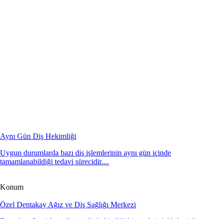
Aynı Gün Diş Hekimliği
Uygun durumlarda bazı diş işlemlerinin aynı gün içinde
tamamlanabildiği tedavi sürecidir....
Konum
Özel Dentakay Ağız ve Diş Sağlığı Merkezi