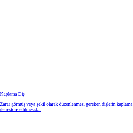
Kaplama Diş
Zarar görmüş veya şekil olarak düzenlenmesi gereken dişlerin kaplama
ile restore edilmesid...