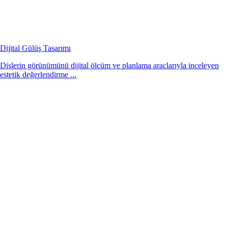
Dijital Gülüş Tasarımı
Dişlerin görünümünü dijital ölçüm ve planlama araçlarıyla inceleyen
estetik değerlendirme ...