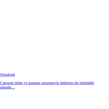
Ortodonti
Çapraşık dişler ve kapanış sorunlarıyla ilgilenen diş hekimliği
alanıdır....