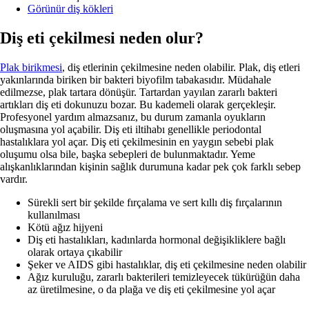
Görünür diş kökleri
Diş eti çekilmesi neden olur?
Plak birikmesi
, diş etlerinin çekilmesine neden olabilir. Plak, diş etleri
yakınlarında biriken bir bakteri biyofilm tabakasıdır. Müdahale
edilmezse, plak tartara dönüşür. Tartardan yayılan zararlı bakteri
artıkları diş eti dokunuzu bozar. Bu kademeli olarak gerçekleşir.
Profesyonel yardım almazsanız, bu durum zamanla oyukların
oluşmasına yol açabilir. Diş eti iltihabı genellikle periodontal
hastalıklara yol açar. Diş eti çekilmesinin en yaygın sebebi plak
oluşumu olsa bile, başka sebepleri de bulunmaktadır. Yeme
alışkanlıklarından kişinin sağlık durumuna kadar pek çok farklı sebep
vardır.
Sürekli sert bir şekilde fırçalama ve sert kıllı diş fırçalarının
kullanılması
Kötü ağız hijyeni
Diş eti hastalıkları, kadınlarda hormonal değişikliklere bağlı
olarak ortaya çıkabilir
Şeker ve AIDS gibi hastalıklar, diş eti çekilmesine neden olabilir
Ağız kuruluğu, zararlı bakterileri temizleyecek tükürüğün daha
az üretilmesine, o da plağa ve diş eti çekilmesine yol açar