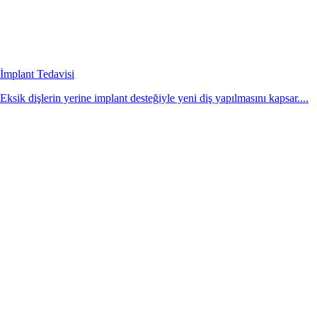
İmplant Tedavisi
Eksik dişlerin yerine implant desteğiyle yeni diş yapılmasını kapsar....