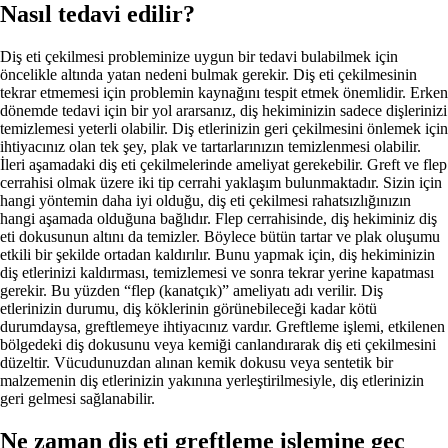
Nasıl tedavi edilir?
Diş eti çekilmesi probleminize uygun bir tedavi bulabilmek için
öncelikle altında yatan nedeni bulmak gerekir. Diş eti çekilmesinin
tekrar etmemesi için problemin kaynağını tespit etmek önemlidir. Erken
dönemde tedavi için bir yol ararsanız, diş hekiminizin sadece dişlerinizi
temizlemesi yeterli olabilir. Diş etlerinizin geri çekilmesini önlemek için
ihtiyacınız olan tek şey, plak ve tartarlarınızın temizlenmesi olabilir.
İleri aşamadaki diş eti çekilmelerinde ameliyat gerekebilir. Greft ve flep
cerrahisi olmak üzere iki tip cerrahi yaklaşım bulunmaktadır. Sizin için
hangi yöntemin daha iyi olduğu, diş eti çekilmesi rahatsızlığınızın
hangi aşamada olduğuna bağlıdır. Flep cerrahisinde, diş hekiminiz diş
eti dokusunun altını da temizler. Böylece bütün tartar ve plak oluşumu
etkili bir şekilde ortadan kaldırılır. Bunu yapmak için, diş hekiminizin
diş etlerinizi kaldırması, temizlemesi ve sonra tekrar yerine kapatması
gerekir. Bu yüzden “flep (kanatçık)” ameliyatı adı verilir. Diş
etlerinizin durumu, diş köklerinin görünebileceği kadar kötü
durumdaysa, greftlemeye ihtiyacınız vardır. Greftleme işlemi, etkilenen
bölgedeki diş dokusunu veya kemiği canlandırarak diş eti çekilmesini
düzeltir. Vücudunuzdan alınan kemik dokusu veya sentetik bir
malzemenin diş etlerinizin yakınına yerleştirilmesiyle, diş etlerinizin
geri gelmesi sağlanabilir.
Ne zaman diş eti greftleme işlemine geç