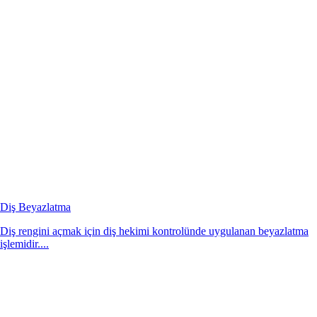
Diş Beyazlatma
Diş rengini açmak için diş hekimi kontrolünde uygulanan beyazlatma
işlemidir....