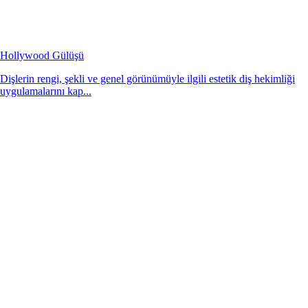
Hollywood Gülüşü
Dişlerin rengi, şekli ve genel görünümüyle ilgili estetik diş hekimliği
uygulamalarını kap...