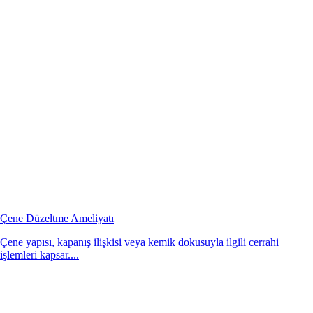
Çene Düzeltme Ameliyatı
Çene yapısı, kapanış ilişkisi veya kemik dokusuyla ilgili cerrahi
işlemleri kapsar....