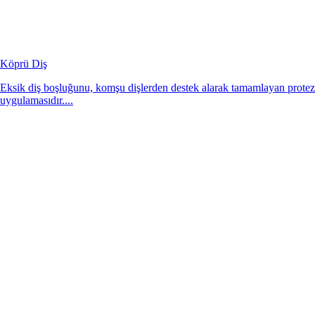
Köprü Diş
Eksik diş boşluğunu, komşu dişlerden destek alarak tamamlayan protez
uygulamasıdır....