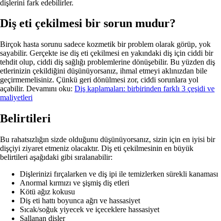
dişlerini fark edebilirler.
Diş eti çekilmesi bir sorun mudur?
Birçok hasta sorunu sadece kozmetik bir problem olarak görüp, yok
sayabilir. Gerçekte ise diş eti çekilmesi en yakındaki diş için ciddi bir
tehdit olup, ciddi diş sağlığı problemlerine dönüşebilir. Bu yüzden diş
etlerinizin çekildiğini düşünüyorsanız, ihmal etmeyi aklınızdan bile
geçirmemelisiniz. Çünkü geri dönülmesi zor, ciddi sorunlara yol
açabilir. Devamını oku:
Diş kaplamaları: birbirinden farklı 3 çeşidi ve
maliyetleri
Belirtileri
Bu rahatsızlığın sizde olduğunu düşünüyorsanız, sizin için en iyisi bir
dişçiyi ziyaret etmeniz olacaktır. Diş eti çekilmesinin en büyük
belirtileri aşağıdaki gibi sıralanabilir:
Dişlerinizi fırçalarken ve diş ipi ile temizlerken sürekli kanaması
Anormal kırmızı ve şişmiş diş etleri
Kötü ağız kokusu
Diş eti hattı boyunca ağrı ve hassasiyet
Sıcak/soğuk yiyecek ve içeceklere hassasiyet
Sallanan dişler