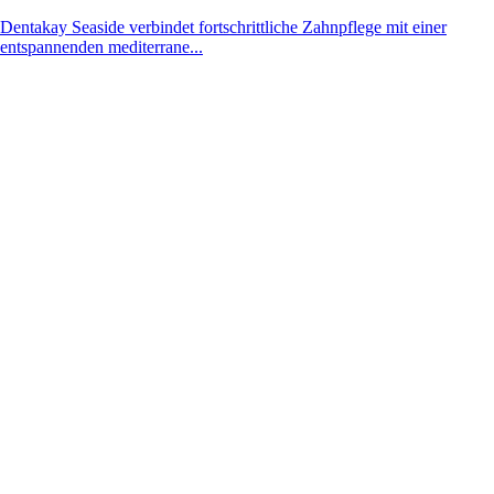
Dentakay Seaside verbindet fortschrittliche Zahnpflege mit einer
entspannenden mediterrane...