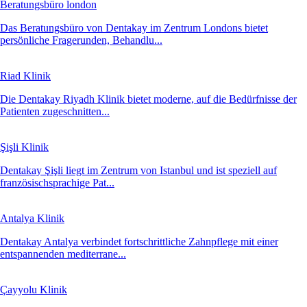
Beratungsbüro london
Das Beratungsbüro von Dentakay im Zentrum Londons bietet
persönliche Fragerunden, Behandlu...
Riad Klinik
Die Dentakay Riyadh Klinik bietet moderne, auf die Bedürfnisse der
Patienten zugeschnitten...
Şişli Klinik
Dentakay Şişli liegt im Zentrum von Istanbul und ist speziell auf
französischsprachige Pat...
Antalya Klinik
Dentakay Antalya verbindet fortschrittliche Zahnpflege mit einer
entspannenden mediterrane...
Çayyolu Klinik