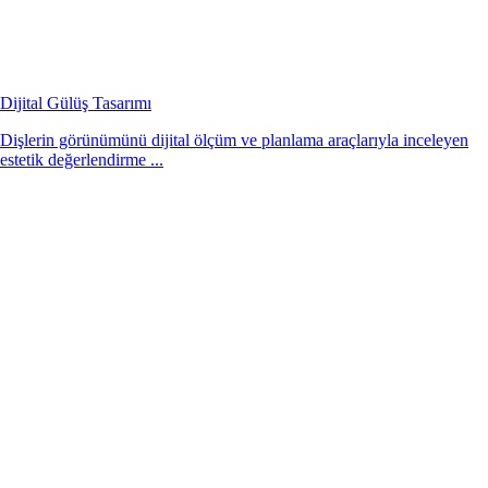
Dijital Gülüş Tasarımı
Dişlerin görünümünü dijital ölçüm ve planlama araçlarıyla inceleyen
estetik değerlendirme ...