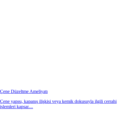
Çene Düzeltme Ameliyatı
Çene yapısı, kapanış ilişkisi veya kemik dokusuyla ilgili cerrahi
işlemleri kapsar....