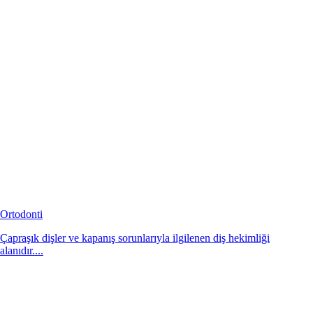
Ortodonti
Çapraşık dişler ve kapanış sorunlarıyla ilgilenen diş hekimliği
alanıdır....