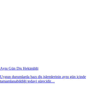
Aynı Gün Diş Hekimliği
Uygun durumlarda bazı diş işlemlerinin aynı gün içinde
tamamlanabildiği tedavi sürecidir....