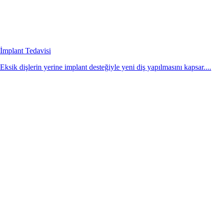
İmplant Tedavisi
Eksik dişlerin yerine implant desteğiyle yeni diş yapılmasını kapsar....