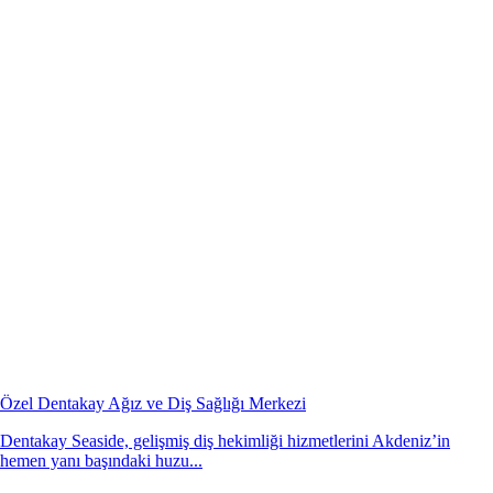
Özel Dentakay Ağız ve Diş Sağlığı Merkezi
Dentakay Seaside, gelişmiş diş hekimliği hizmetlerini Akdeniz’in
hemen yanı başındaki huzu...