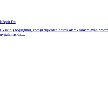
Köprü Diş
Eksik diş boşluğunu, komşu dişlerden destek alarak tamamlayan protez
uygulamasıdır....