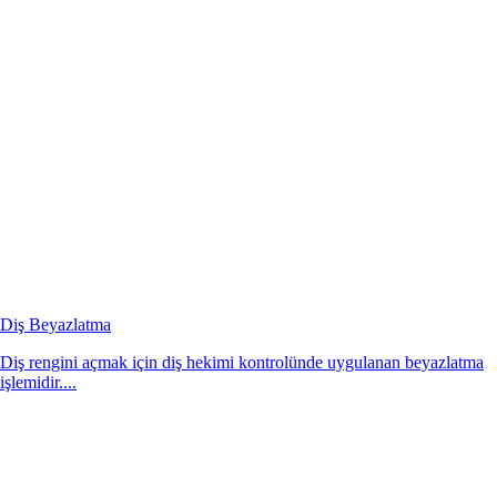
Diş Beyazlatma
Diş rengini açmak için diş hekimi kontrolünde uygulanan beyazlatma
işlemidir....