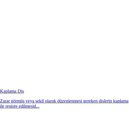
Kaplama Diş
Zarar görmüş veya şekil olarak düzenlenmesi gereken dişlerin kaplama
ile restore edilmesid...