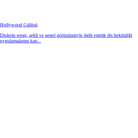
Hollywood Gülüşü
Dişlerin rengi, şekli ve genel görünümüyle ilgili estetik diş hekimliği
uygulamalarını kap...