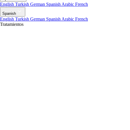
English
Turkish
German
Spanish
Arabic
French
Spanish
English
Turkish
German
Spanish
Arabic
French
Tratamientos