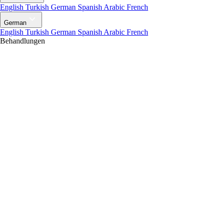
English
Turkish
German
Spanish
Arabic
French
German
English
Turkish
German
Spanish
Arabic
French
Behandlungen