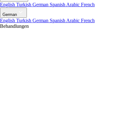
English
Turkish
German
Spanish
Arabic
French
German
English
Turkish
German
Spanish
Arabic
French
Behandlungen