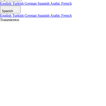
English
Turkish
German
Spanish
Arabic
French
Spanish
English
Turkish
German
Spanish
Arabic
French
Tratamientos