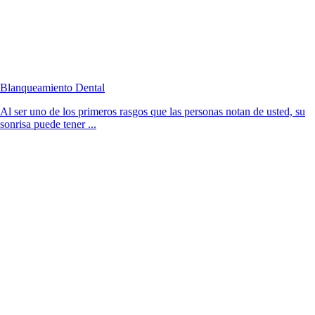
Blanqueamiento Dental
Al ser uno de los primeros rasgos que las personas notan de usted, su
sonrisa puede tener ...