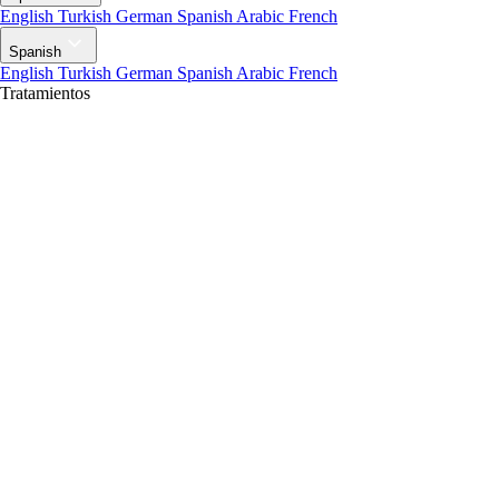
English
Turkish
German
Spanish
Arabic
French
Spanish
English
Turkish
German
Spanish
Arabic
French
Tratamientos