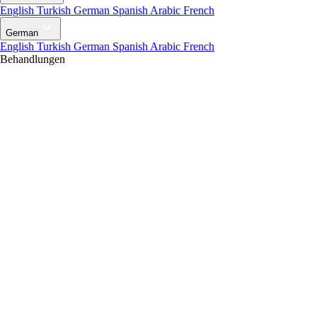
English
Turkish
German
Spanish
Arabic
French
German
English
Turkish
German
Spanish
Arabic
French
Behandlungen