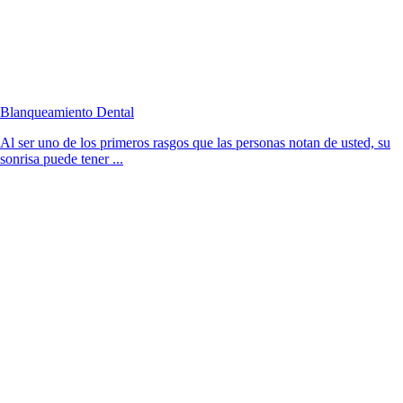
Blanqueamiento Dental
Al ser uno de los primeros rasgos que las personas notan de usted, su
sonrisa puede tener ...