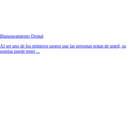
Blanqueamiento Dental
Al ser uno de los primeros rasgos que las personas notan de usted, su
sonrisa puede tener ...