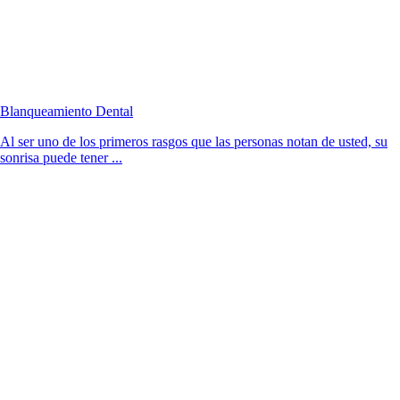
Blanqueamiento Dental
Al ser uno de los primeros rasgos que las personas notan de usted, su
sonrisa puede tener ...