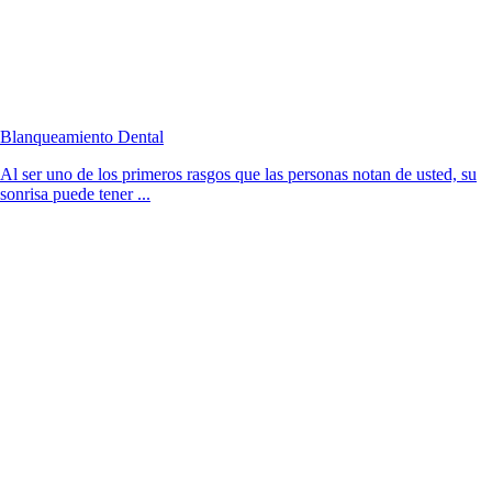
Blanqueamiento Dental
Al ser uno de los primeros rasgos que las personas notan de usted, su
sonrisa puede tener ...