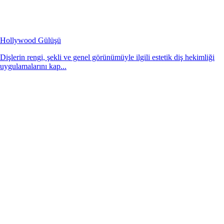
Hollywood Gülüşü
Dişlerin rengi, şekli ve genel görünümüyle ilgili estetik diş hekimliği
uygulamalarını kap...