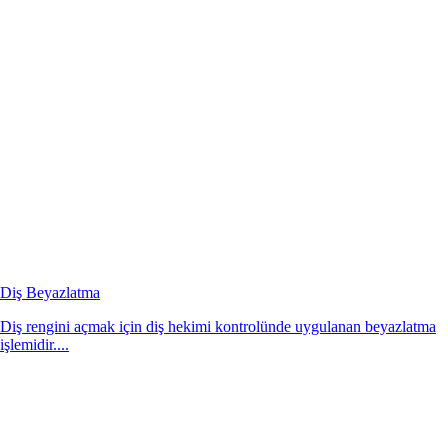
Diş Beyazlatma
Diş rengini açmak için diş hekimi kontrolünde uygulanan beyazlatma
işlemidir....