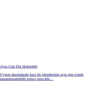
Aynı Gün Diş Hekimliği
Uygun durumlarda bazı diş işlemlerinin aynı gün içinde
tamamlanabildiği tedavi sürecidir....