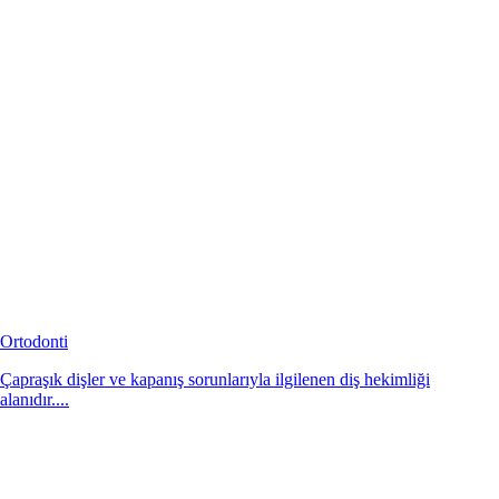
Ortodonti
Çapraşık dişler ve kapanış sorunlarıyla ilgilenen diş hekimliği
alanıdır....