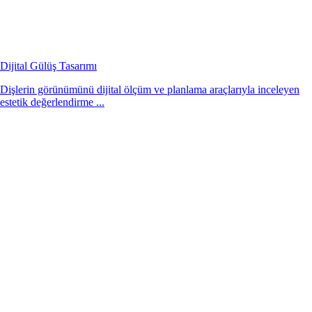
Dijital Gülüş Tasarımı
Dişlerin görünümünü dijital ölçüm ve planlama araçlarıyla inceleyen
estetik değerlendirme ...