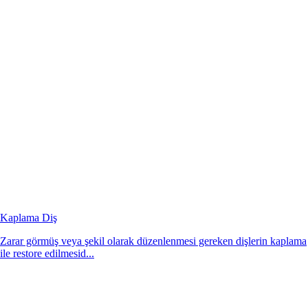
Kaplama Diş
Zarar görmüş veya şekil olarak düzenlenmesi gereken dişlerin kaplama
ile restore edilmesid...