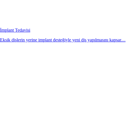
İmplant Tedavisi
Eksik dişlerin yerine implant desteğiyle yeni diş yapılmasını kapsar....