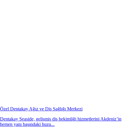
Özel Dentakay Ağız ve Diş Sağlığı Merkezi
Dentakay Seaside, gelişmiş diş hekimliği hizmetlerini Akdeniz’in
hemen yanı başındaki huzu...