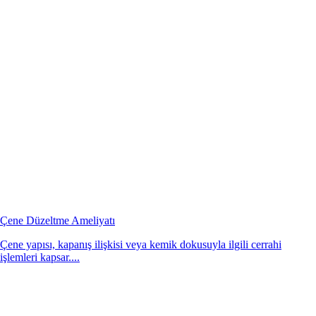
Çene Düzeltme Ameliyatı
Çene yapısı, kapanış ilişkisi veya kemik dokusuyla ilgili cerrahi
işlemleri kapsar....