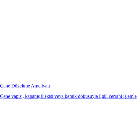
Çene Düzeltme Ameliyatı
Çene yapısı, kapanış ilişkisi veya kemik dokusuyla ilgili cerrahi işlemler