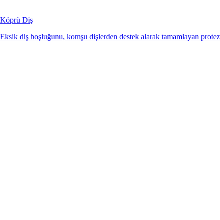
Köprü Diş
Eksik diş boşluğunu, komşu dişlerden destek alarak tamamlayan protez 