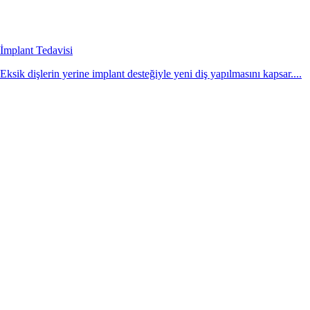
İmplant Tedavisi
Eksik dişlerin yerine implant desteğiyle yeni diş yapılmasını kapsar....