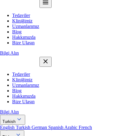
Çene Düzeltme Ameliyatı
Çene yapısı, kapanış ilişkisi veya kemik dokusuyla ilgili cerrahi işlemler