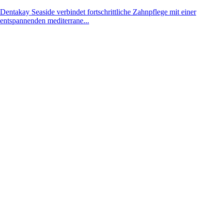
Dentakay Seaside verbindet fortschrittliche Zahnpflege mit einer
entspannenden mediterrane...