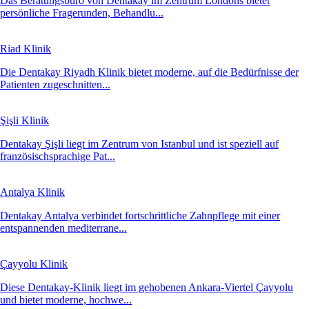
Das Beratungsbüro von Dentakay im Zentrum Londons bietet
persönliche Fragerunden, Behandlu...
Riad Klinik
Die Dentakay Riyadh Klinik bietet moderne, auf die Bedürfnisse der
Patienten zugeschnitten...
Şişli Klinik
Dentakay Şişli liegt im Zentrum von Istanbul und ist speziell auf
französischsprachige Pat...
Antalya Klinik
Dentakay Antalya verbindet fortschrittliche Zahnpflege mit einer
entspannenden mediterrane...
Çayyolu Klinik
Diese Dentakay-Klinik liegt im gehobenen Ankara-Viertel Çayyolu
und bietet moderne, hochwe...