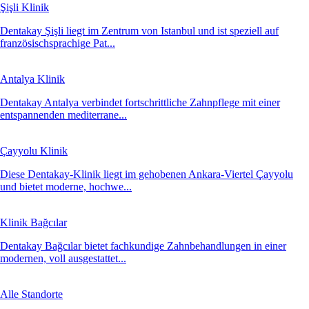
Şişli Klinik
Dentakay Şişli liegt im Zentrum von Istanbul und ist speziell auf
französischsprachige Pat...
Antalya Klinik
Dentakay Antalya verbindet fortschrittliche Zahnpflege mit einer
entspannenden mediterrane...
Çayyolu Klinik
Diese Dentakay-Klinik liegt im gehobenen Ankara-Viertel Çayyolu
und bietet moderne, hochwe...
Klinik Bağcılar
Dentakay Bağcılar bietet fachkundige Zahnbehandlungen in einer
modernen, voll ausgestattet...
Alle Standorte