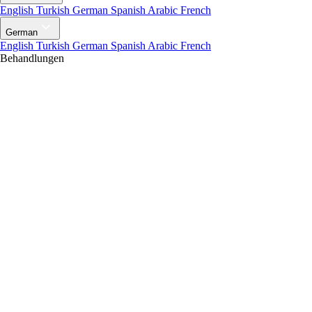
English
Turkish
German
Spanish
Arabic
French
German
English
Turkish
German
Spanish
Arabic
French
Behandlungen